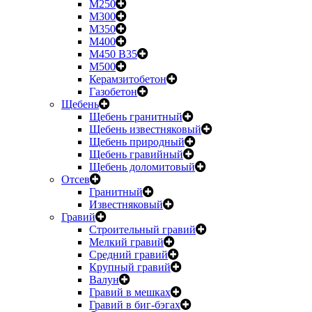
М250
М300
М350
М400
М450 B35
М500
Керамзитобетон
Газобетон
Щебень
Щебень гранитный
Щебень известняковый
Щебень природный
Щебень гравийный
Щебень доломитовый
Отсев
Гранитный
Известняковый
Гравий
Строительный гравий
Мелкий гравий
Средний гравий
Крупный гравий
Валун
Гравий в мешках
Гравий в биг-бэгах