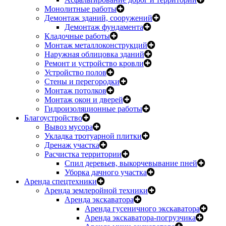
Монолитные работы
Демонтаж зданий, сооружений
Демонтаж фундамента
Кладочные работы
Монтаж металлоконструкций
Наружная облицовка зданий
Ремонт и устройство кровли
Устройство полов
Стены и перегородки
Монтаж потолков
Монтаж окон и дверей
Гидроизоляционные работы
Благоустройство
Вывоз мусора
Укладка тротуарной плитки
Дренаж участка
Расчистка территории
Спил деревьев, выкорчевывание пней
Уборка дачного участка
Аренда спецтехники
Аренда землеройной техники
Аренда экскаватора
Аренда гусеничного экскаватора
Аренда экскаватора-погрузчика