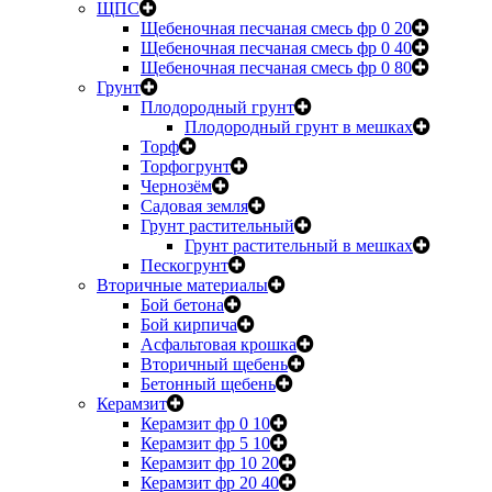
ЩПС
Щебеночная песчаная смесь фр 0 20
Щебеночная песчаная смесь фр 0 40
Щебеночная песчаная смесь фр 0 80
Грунт
Плодородный грунт
Плодородный грунт в мешках
Торф
Торфогрунт
Чернозём
Садовая земля
Грунт растительный
Грунт растительный в мешках
Пескогрунт
Вторичные материалы
Бой бетона
Бой кирпича
Асфальтовая крошка
Вторичный щебень
Бетонный щебень
Керамзит
Керамзит фр 0 10
Керамзит фр 5 10
Керамзит фр 10 20
Керамзит фр 20 40