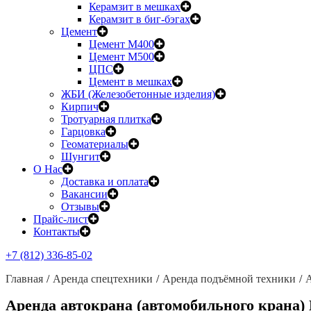
Керамзит в мешках
Керамзит в биг-бэгах
Цемент
Цемент М400
Цемент М500
ЦПС
Цемент в мешках
ЖБИ (Железобетонные изделия)
Кирпич
Тротуарная плитка
Гарцовка
Геоматериалы
Шунгит
О Нас
Доставка и оплата
Вакансии
Отзывы
Прайс-лист
Контакты
+7 (812) 336-85-02
Главная
Аренда спецтехники
Аренда подъёмной техники
А
Аренда автокрана (автомобильного крана)