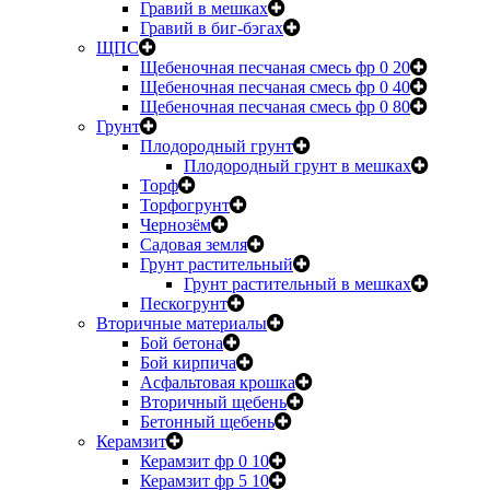
Гравий в мешках
Гравий в биг-бэгах
ЩПС
Щебеночная песчаная смесь фр 0 20
Щебеночная песчаная смесь фр 0 40
Щебеночная песчаная смесь фр 0 80
Грунт
Плодородный грунт
Плодородный грунт в мешках
Торф
Торфогрунт
Чернозём
Садовая земля
Грунт растительный
Грунт растительный в мешках
Пескогрунт
Вторичные материалы
Бой бетона
Бой кирпича
Асфальтовая крошка
Вторичный щебень
Бетонный щебень
Керамзит
Керамзит фр 0 10
Керамзит фр 5 10