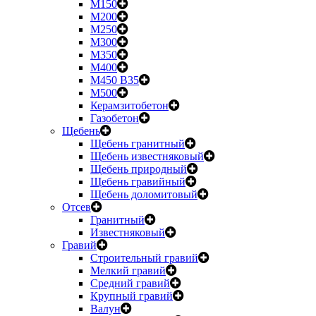
М150
М200
М250
М300
М350
М400
М450 B35
М500
Керамзитобетон
Газобетон
Щебень
Щебень гранитный
Щебень известняковый
Щебень природный
Щебень гравийный
Щебень доломитовый
Отсев
Гранитный
Известняковый
Гравий
Строительный гравий
Мелкий гравий
Средний гравий
Крупный гравий
Валун