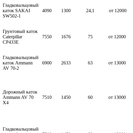
Гладковальцовый
каток SAKAI
4090
1300
24,1
от 12000
SW502-1
Грунтовый каток
Caterpillar
7550
1676
75
от 12000
CP433E
Гладковальцовый
каток Ammann
6900
2633
63
от 13000
AV 70-2
Дорожный каток
Ammann AV 70
7510
1450
60
от 13000
X4
Гладковальцовый