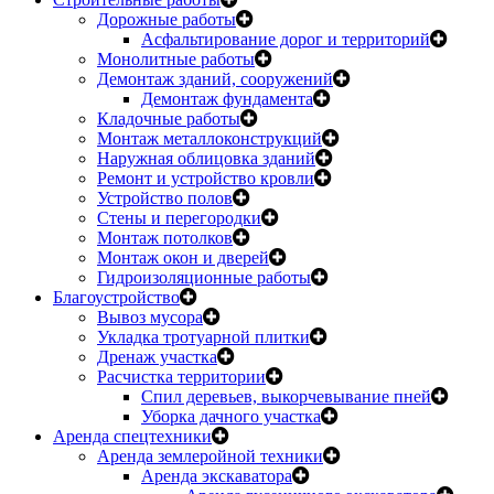
Дорожные работы
Асфальтирование дорог и территорий
Монолитные работы
Демонтаж зданий, сооружений
Демонтаж фундамента
Кладочные работы
Монтаж металлоконструкций
Наружная облицовка зданий
Ремонт и устройство кровли
Устройство полов
Стены и перегородки
Монтаж потолков
Монтаж окон и дверей
Гидроизоляционные работы
Благоустройство
Вывоз мусора
Укладка тротуарной плитки
Дренаж участка
Расчистка территории
Спил деревьев, выкорчевывание пней
Уборка дачного участка
Аренда спецтехники
Аренда землеройной техники
Аренда экскаватора