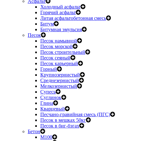
Асфальт
Холодный асфальт
Горячий асфальт
Литая асфальтобетонная смесь
Битум
Битумная эмульсия
Песок
Песок намывной
Песок морской
Песок строительный
Песок сеяный
Песок карьерный
Горный
Крупнозернистый
Среднезернистый
Мелкозернистый
Супесь
Суглинок
Глина
Кварцевый
Песчано-гравийная смесь (ПГС)
Песок в мешках 50кг
Песок в биг-бэгах
Бетон
М100