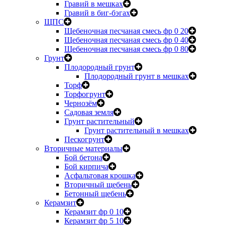
Гравий в мешках
Гравий в биг-бэгах
ЩПС
Щебеночная песчаная смесь фр 0 20
Щебеночная песчаная смесь фр 0 40
Щебеночная песчаная смесь фр 0 80
Грунт
Плодородный грунт
Плодородный грунт в мешках
Торф
Торфогрунт
Чернозём
Садовая земля
Грунт растительный
Грунт растительный в мешках
Пескогрунт
Вторичные материалы
Бой бетона
Бой кирпича
Асфальтовая крошка
Вторичный щебень
Бетонный щебень
Керамзит
Керамзит фр 0 10
Керамзит фр 5 10