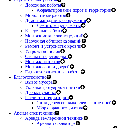
Дорожные работы
Асфальтирование дорог и территорий
Монолитные работы
Демонтаж зданий, сооружений
Демонтаж фундамента
Кладочные работы
Монтаж металлоконструкций
Наружная облицовка зданий
Ремонт и устройство кровли
Устройство полов
Стены и перегородки
Монтаж потолков
Монтаж окон и дверей
Гидроизоляционные работы
Благоустройство
Вывоз мусора
Укладка тротуарной плитки
Дренаж участка
Расчистка территории
Спил деревьев, выкорчевывание пней
Уборка дачного участка
Аренда спецтехники
Аренда землеройной техники
Аренда экскаватора