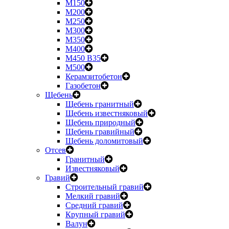
М150
М200
М250
М300
М350
М400
М450 B35
М500
Керамзитобетон
Газобетон
Щебень
Щебень гранитный
Щебень известняковый
Щебень природный
Щебень гравийный
Щебень доломитовый
Отсев
Гранитный
Известняковый
Гравий
Строительный гравий
Мелкий гравий
Средний гравий
Крупный гравий
Валун