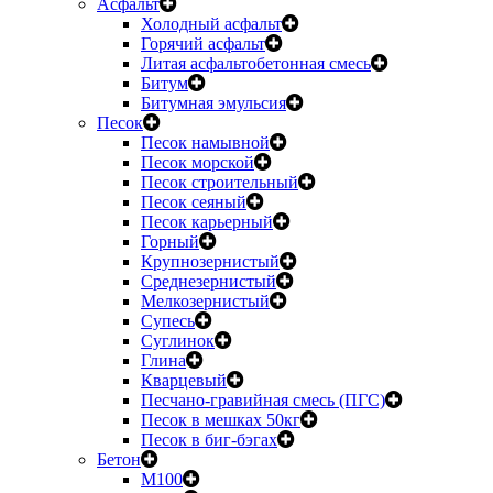
Асфальт
Холодный асфальт
Горячий асфальт
Литая асфальтобетонная смесь
Битум
Битумная эмульсия
Песок
Песок намывной
Песок морской
Песок строительный
Песок сеяный
Песок карьерный
Горный
Крупнозернистый
Среднезернистый
Мелкозернистый
Супесь
Суглинок
Глина
Кварцевый
Песчано-гравийная смесь (ПГС)
Песок в мешках 50кг
Песок в биг-бэгах
Бетон
М100