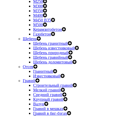
М250
М300
М350
М400
М450 B35
М500
Керамзитобетон
Газобетон
Щебень
Щебень гранитный
Щебень известняковый
Щебень природный
Щебень гравийный
Щебень доломитовый
Отсев
Гранитный
Известняковый
Гравий
Строительный гравий
Мелкий гравий
Средний гравий
Крупный гравий
Валун
Гравий в мешках
Гравий в биг-бэгах