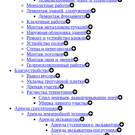
Монолитные работы
Демонтаж зданий, сооружений
Демонтаж фундамента
Кладочные работы
Монтаж металлоконструкций
Наружная облицовка зданий
Ремонт и устройство кровли
Устройство полов
Стены и перегородки
Монтаж потолков
Монтаж окон и дверей
Гидроизоляционные работы
Благоустройство
Вывоз мусора
Укладка тротуарной плитки
Дренаж участка
Расчистка территории
Спил деревьев, выкорчевывание пней
Уборка дачного участка
Аренда спецтехники
Аренда землеройной техники
Аренда экскаватора
Аренда гусеничного экскаватора
Аренда экскаватора-погрузчика