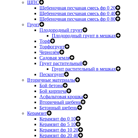
ЩПС
Щебеночная песчаная смесь фр 0 20
Щебеночная песчаная смесь фр 0 40
Щебеночная песчаная смесь фр 0 80
Грунт
Плодородный грунт
Плодородный грунт в мешках
Торф
Торфогрунт
Чернозём
Садовая земля
Грунт растительный
Грунт растительный в мешках
Пескогрунт
Вторичные материалы
Бой бетона
Бой кирпича
Асфальтовая крошка
Вторичный щебень
Бетонный щебень
Керамзит
Керамзит фр 0 10
Керамзит фр 5 10
Керамзит фр 10 20
Керамзит фр 20 40