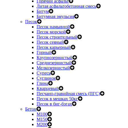
Горячий асфальт
Литая асфальтобетонная смесь
Битум
Битумная эмульсия
Песок
Песок намывной
Песок морской
Песок строительный
Песок сеяный
Песок карьерный
Горный
Крупнозернистый
Среднезернистый
Мелкозернистый
Супесь
Суглинок
Глина
Кварцевый
Песчано-гравийная смесь (ПГС)
Песок в мешках 50кг
Песок в биг-бэгах
Бетон
М100
М150
М200