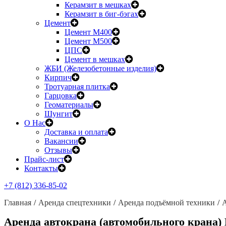
Керамзит в мешках
Керамзит в биг-бэгах
Цемент
Цемент М400
Цемент М500
ЦПС
Цемент в мешках
ЖБИ (Железобетонные изделия)
Кирпич
Тротуарная плитка
Гарцовка
Геоматериалы
Шунгит
О Нас
Доставка и оплата
Вакансии
Отзывы
Прайс-лист
Контакты
+7 (812) 336-85-02
Главная
Аренда спецтехники
Аренда подъёмной техники
А
Аренда автокрана (автомобильного крана)