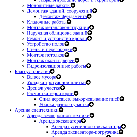
Монолитные работы
Демонтаж зданий, сооружений
Демонтаж фундамента
Кладочные работы
Монтаж металлоконструкций
Наружная облицовка зданий
Ремонт и устройство кровли
Устройство полов
Стены и перегородки
Монтаж потолков
Монтаж окон и дверей
Гидроизоляционные работы
Благоустройство
Вывоз мусора
Укладка тротуарной плитки
Дренаж участка
Расчистка территории
Спил деревьев, выкорчевывание пней
Уборка дачного участка
Аренда спецтехники
Аренда землеройной техники
Аренда экскаватора
Аренда гусеничного экскаватора
Аренда экскаватора-погрузчика