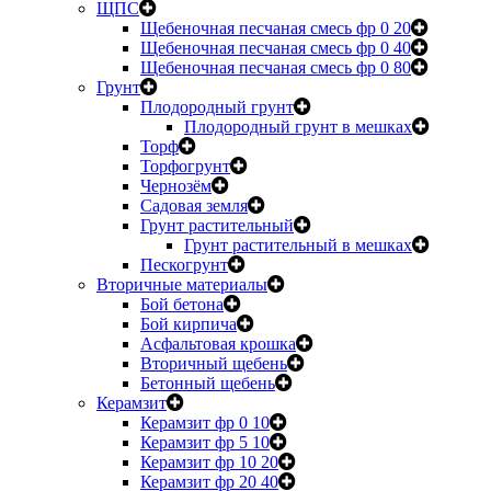
ЩПС
Щебеночная песчаная смесь фр 0 20
Щебеночная песчаная смесь фр 0 40
Щебеночная песчаная смесь фр 0 80
Грунт
Плодородный грунт
Плодородный грунт в мешках
Торф
Торфогрунт
Чернозём
Садовая земля
Грунт растительный
Грунт растительный в мешках
Пескогрунт
Вторичные материалы
Бой бетона
Бой кирпича
Асфальтовая крошка
Вторичный щебень
Бетонный щебень
Керамзит
Керамзит фр 0 10
Керамзит фр 5 10
Керамзит фр 10 20
Керамзит фр 20 40