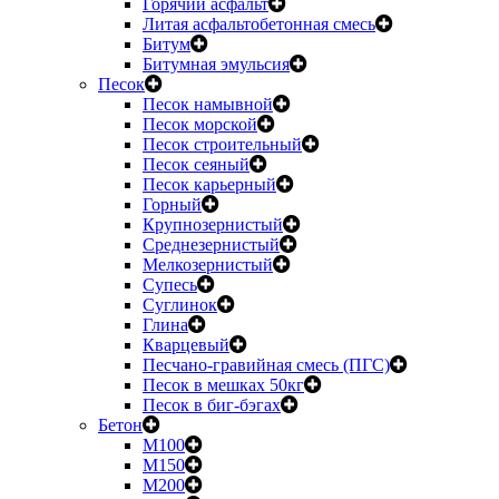
Горячий асфальт
Литая асфальтобетонная смесь
Битум
Битумная эмульсия
Песок
Песок намывной
Песок морской
Песок строительный
Песок сеяный
Песок карьерный
Горный
Крупнозернистый
Среднезернистый
Мелкозернистый
Супесь
Суглинок
Глина
Кварцевый
Песчано-гравийная смесь (ПГС)
Песок в мешках 50кг
Песок в биг-бэгах
Бетон
М100
М150
М200