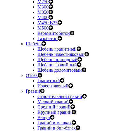
М250
М300
М350
М400
М450 B35
М500
Керамзитобетон
Газобетон
Щебень
Щебень гранитный
Щебень известняковый
Щебень природный
Щебень гравийный
Щебень доломитовый
Отсев
Гранитный
Известняковый
Гравий
Строительный гравий
Мелкий гравий
Средний гравий
Крупный гравий
Валун
Гравий в мешках
Гравий в биг-бэгах