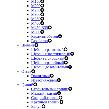
М150
М200
М250
М300
М350
М400
М450 B35
М500
Керамзитобетон
Газобетон
Щебень
Щебень гранитный
Щебень известняковый
Щебень природный
Щебень гравийный
Щебень доломитовый
Отсев
Гранитный
Известняковый
Гравий
Строительный гравий
Мелкий гравий
Средний гравий
Крупный гравий
Валун