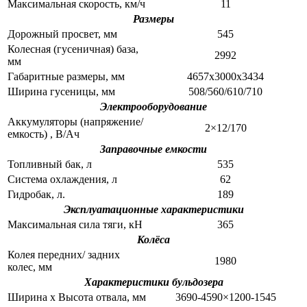
Максимальная скорость, км/ч
11
Размеры
Дорожный просвет, мм
545
Колесная (гусеничная) база,
2992
мм
Габаритные размеры, мм
4657x3000x3434
Ширина гусеницы, мм
508/560/610/710
Электрооборудование
Аккумуляторы (напряжение/
2×12/170
емкость) , В/Ач
Заправочные емкости
Топливный бак, л
535
Система охлаждения, л
62
Гидробак, л.
189
Эксплуатационные характеристики
Максимальная сила тяги, кН
365
Колёса
Колея передних/ задних
1980
колес, мм
Характеристики бульдозера
Ширина х Высота отвала, мм
3690-4590×1200-1545