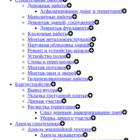
Дорожные работы
Асфальтирование дорог и территорий
Монолитные работы
Демонтаж зданий, сооружений
Демонтаж фундамента
Кладочные работы
Монтаж металлоконструкций
Наружная облицовка зданий
Ремонт и устройство кровли
Устройство полов
Стены и перегородки
Монтаж потолков
Монтаж окон и дверей
Гидроизоляционные работы
Благоустройство
Вывоз мусора
Укладка тротуарной плитки
Дренаж участка
Расчистка территории
Спил деревьев, выкорчевывание пней
Уборка дачного участка
Аренда спецтехники
Аренда землеройной техники
Аренда экскаватора