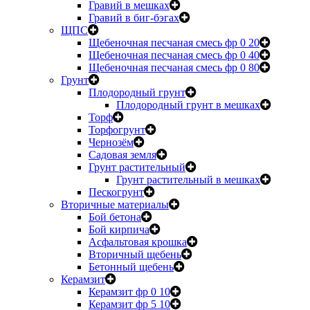
Гравий в мешках
Гравий в биг-бэгах
ЩПС
Щебеночная песчаная смесь фр 0 20
Щебеночная песчаная смесь фр 0 40
Щебеночная песчаная смесь фр 0 80
Грунт
Плодородный грунт
Плодородный грунт в мешках
Торф
Торфогрунт
Чернозём
Садовая земля
Грунт растительный
Грунт растительный в мешках
Пескогрунт
Вторичные материалы
Бой бетона
Бой кирпича
Асфальтовая крошка
Вторичный щебень
Бетонный щебень
Керамзит
Керамзит фр 0 10
Керамзит фр 5 10