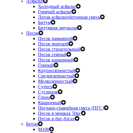
Асфальт
Холодный асфальт
Горячий асфальт
Литая асфальтобетонная смесь
Битум
Битумная эмульсия
Песок
Песок намывной
Песок морской
Песок строительный
Песок сеяный
Песок карьерный
Горный
Крупнозернистый
Среднезернистый
Мелкозернистый
Супесь
Суглинок
Глина
Кварцевый
Песчано-гравийная смесь (ПГС)
Песок в мешках 50кг
Песок в биг-бэгах
Бетон
М100