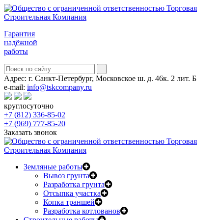
Гарантия
надёжной
работы
Адрес:
г. Санкт-Петербург, Московское ш. д. 46к. 2 лит. Б
e-mail:
info@tskcompany.ru
круглосуточно
+7 (812) 336-85-02
+7 (969) 777-85-20
Заказать звонок
Земляные работы
Вывоз грунта
Разработка грунта
Отсыпка участка
Копка траншей
Разработка котлованов
Строительные работы