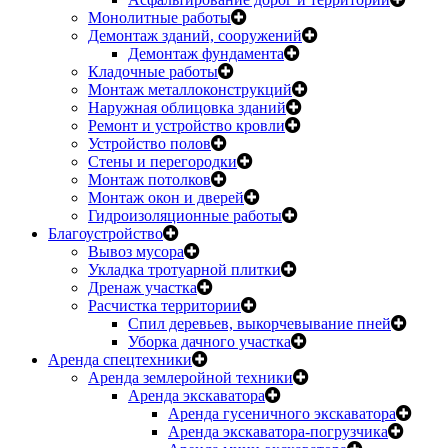
Монолитные работы
Демонтаж зданий, сооружений
Демонтаж фундамента
Кладочные работы
Монтаж металлоконструкций
Наружная облицовка зданий
Ремонт и устройство кровли
Устройство полов
Стены и перегородки
Монтаж потолков
Монтаж окон и дверей
Гидроизоляционные работы
Благоустройство
Вывоз мусора
Укладка тротуарной плитки
Дренаж участка
Расчистка территории
Спил деревьев, выкорчевывание пней
Уборка дачного участка
Аренда спецтехники
Аренда землеройной техники
Аренда экскаватора
Аренда гусеничного экскаватора
Аренда экскаватора-погрузчика