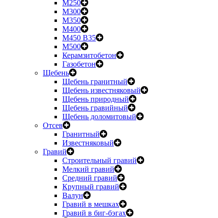
М250
М300
М350
М400
М450 B35
М500
Керамзитобетон
Газобетон
Щебень
Щебень гранитный
Щебень известняковый
Щебень природный
Щебень гравийный
Щебень доломитовый
Отсев
Гранитный
Известняковый
Гравий
Строительный гравий
Мелкий гравий
Средний гравий
Крупный гравий
Валун
Гравий в мешках
Гравий в биг-бэгах