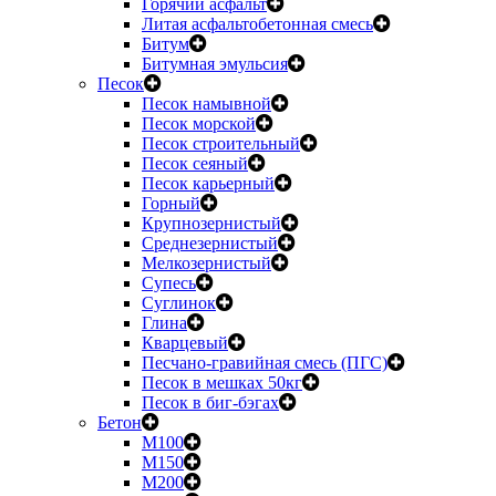
Горячий асфальт
Литая асфальтобетонная смесь
Битум
Битумная эмульсия
Песок
Песок намывной
Песок морской
Песок строительный
Песок сеяный
Песок карьерный
Горный
Крупнозернистый
Среднезернистый
Мелкозернистый
Супесь
Суглинок
Глина
Кварцевый
Песчано-гравийная смесь (ПГС)
Песок в мешках 50кг
Песок в биг-бэгах
Бетон
М100
М150
М200