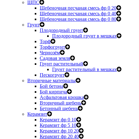
ЩПС
Щебеночная песчаная смесь фр 0 20
Щебеночная песчаная смесь фр 0 40
Щебеночная песчаная смесь фр 0 80
Грунт
Плодородный грунт
Плодородный грунт в мешках
Торф
Торфогрунт
Чернозём
Садовая земля
Грунт растительный
Грунт растительный в мешках
Пескогрунт
Вторичные материалы
Бой бетона
Бой кирпича
Асфальтовая крошка
Вторичный щебень
Бетонный щебень
Керамзит
Керамзит фр 0 10
Керамзит фр 5 10
Керамзит фр 10 20
Керамзит фр 20 40