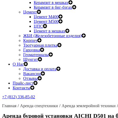
Керамзит в мешках
Керамзит в биг-бэгах
Цемент
Цемент М400
Цемент М500
ЦПС
Цемент в мешках
ЖБИ (Железобетонные изделия)
Кирпич
Тротуарная плитка
Гарцовка
Геоматериалы
Шунгит
О Нас
Доставка и оплата
Вакансии
Отзывы
Прайс-лист
Контакты
+7 (812) 336-85-02
Главная
Аренда спецтехники
Аренда землеройной техники
Аренда буровой установки AICHI D501 на б