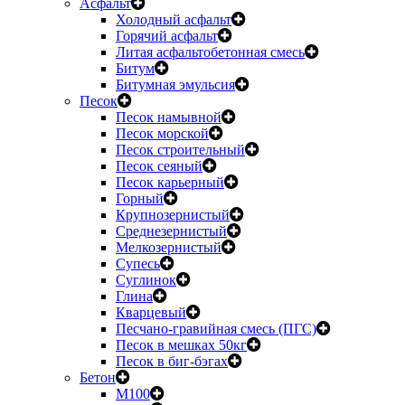
Асфальт
Холодный асфальт
Горячий асфальт
Литая асфальтобетонная смесь
Битум
Битумная эмульсия
Песок
Песок намывной
Песок морской
Песок строительный
Песок сеяный
Песок карьерный
Горный
Крупнозернистый
Среднезернистый
Мелкозернистый
Супесь
Суглинок
Глина
Кварцевый
Песчано-гравийная смесь (ПГС)
Песок в мешках 50кг
Песок в биг-бэгах
Бетон
М100