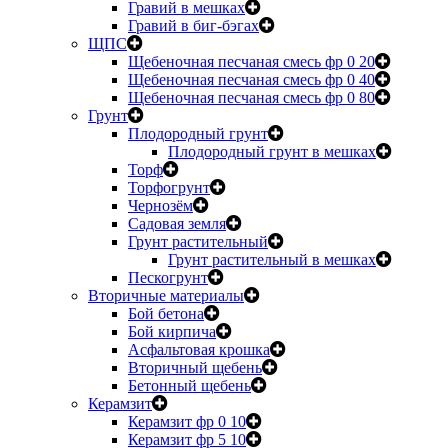
Гравий в мешках
Гравий в биг-бэгах
ЩПС
Щебеночная песчаная смесь фр 0 20
Щебеночная песчаная смесь фр 0 40
Щебеночная песчаная смесь фр 0 80
Грунт
Плодородный грунт
Плодородный грунт в мешках
Торф
Торфогрунт
Чернозём
Садовая земля
Грунт растительный
Грунт растительный в мешках
Пескогрунт
Вторичные материалы
Бой бетона
Бой кирпича
Асфальтовая крошка
Вторичный щебень
Бетонный щебень
Керамзит
Керамзит фр 0 10
Керамзит фр 5 10