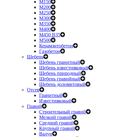
М150
М200
М250
М300
М350
М400
М450 B35
М500
Керамзитобетон
Газобетон
Щебень
Щебень гранитный
Щебень известняковый
Щебень природный
Щебень гравийный
Щебень доломитовый
Отсев
Гранитный
Известняковый
Гравий
Строительный гравий
Мелкий гравий
Средний гравий
Крупный гравий
Валун