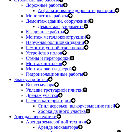
Дорожные работы
Асфальтирование дорог и территорий
Монолитные работы
Демонтаж зданий, сооружений
Демонтаж фундамента
Кладочные работы
Монтаж металлоконструкций
Наружная облицовка зданий
Ремонт и устройство кровли
Устройство полов
Стены и перегородки
Монтаж потолков
Монтаж окон и дверей
Гидроизоляционные работы
Благоустройство
Вывоз мусора
Укладка тротуарной плитки
Дренаж участка
Расчистка территории
Спил деревьев, выкорчевывание пней
Уборка дачного участка
Аренда спецтехники
Аренда землеройной техники
Аренда экскаватора