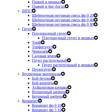
Гравий в мешках
Гравий в биг-бэгах
ЩПС
Щебеночная песчаная смесь фр 0 20
Щебеночная песчаная смесь фр 0 40
Щебеночная песчаная смесь фр 0 80
Грунт
Плодородный грунт
Плодородный грунт в мешках
Торф
Торфогрунт
Чернозём
Садовая земля
Грунт растительный
Грунт растительный в мешках
Пескогрунт
Вторичные материалы
Бой бетона
Бой кирпича
Асфальтовая крошка
Вторичный щебень
Бетонный щебень
Керамзит
Керамзит фр 0 10
Керамзит фр 5 10