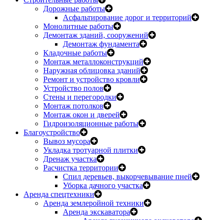
Дорожные работы
Асфальтирование дорог и территорий
Монолитные работы
Демонтаж зданий, сооружений
Демонтаж фундамента
Кладочные работы
Монтаж металлоконструкций
Наружная облицовка зданий
Ремонт и устройство кровли
Устройство полов
Стены и перегородки
Монтаж потолков
Монтаж окон и дверей
Гидроизоляционные работы
Благоустройство
Вывоз мусора
Укладка тротуарной плитки
Дренаж участка
Расчистка территории
Спил деревьев, выкорчевывание пней
Уборка дачного участка
Аренда спецтехники
Аренда землеройной техники
Аренда экскаватора