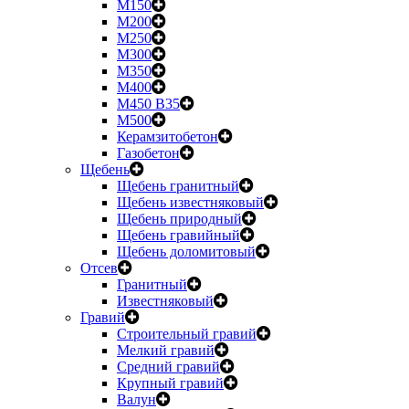
М150
М200
М250
М300
М350
М400
М450 B35
М500
Керамзитобетон
Газобетон
Щебень
Щебень гранитный
Щебень известняковый
Щебень природный
Щебень гравийный
Щебень доломитовый
Отсев
Гранитный
Известняковый
Гравий
Строительный гравий
Мелкий гравий
Средний гравий
Крупный гравий
Валун