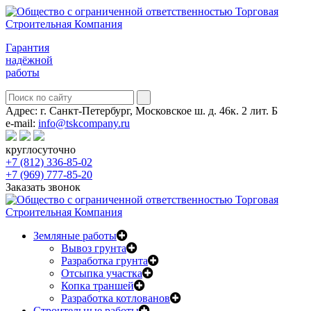
Гарантия
надёжной
работы
Адрес:
г. Санкт-Петербург, Московское ш. д. 46к. 2 лит. Б
e-mail:
info@tskcompany.ru
круглосуточно
+7 (812) 336-85-02
+7 (969) 777-85-20
Заказать звонок
Земляные работы
Вывоз грунта
Разработка грунта
Отсыпка участка
Копка траншей
Разработка котлованов
Строительные работы