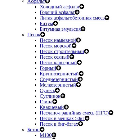
Асфальт
Холодный асфальт
Горячий асфальт
Литая асфальтобетонная смесь
Битум
Битумная эмульсия
Песок
Песок намывной
Песок морской
Песок строительный
Песок сеяный
Песок карьерный
Горный
Крупнозернистый
Среднезернистый
Мелкозернистый
Супесь
Суглинок
Глина
Кварцевый
Песчано-гравийная смесь (ПГС)
Песок в мешках 50кг
Песок в биг-бэгах
Бетон
М100