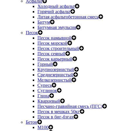
Асфальт
Холодный асфальт
Горячий асфальт
Литая асфальтобетонная смесь
Битум
Битумная эмульсия
Песок
Песок намывной
Песок морской
Песок строительный
Песок сеяный
Песок карьерный
Горный
Крупнозернистый
Среднезернистый
Мелкозернистый
Супесь
Суглинок
Глина
Кварцевый
Песчано-гравийная смесь (ПГС)
Песок в мешках 50кг
Песок в биг-бэгах
Бетон
М100