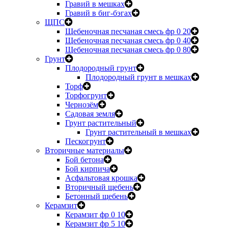
Гравий в мешках
Гравий в биг-бэгах
ЩПС
Щебеночная песчаная смесь фр 0 20
Щебеночная песчаная смесь фр 0 40
Щебеночная песчаная смесь фр 0 80
Грунт
Плодородный грунт
Плодородный грунт в мешках
Торф
Торфогрунт
Чернозём
Садовая земля
Грунт растительный
Грунт растительный в мешках
Пескогрунт
Вторичные материалы
Бой бетона
Бой кирпича
Асфальтовая крошка
Вторичный щебень
Бетонный щебень
Керамзит
Керамзит фр 0 10
Керамзит фр 5 10