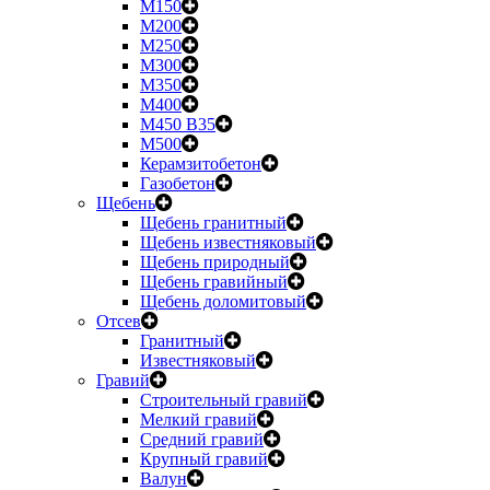
М150
М200
М250
М300
М350
М400
М450 B35
М500
Керамзитобетон
Газобетон
Щебень
Щебень гранитный
Щебень известняковый
Щебень природный
Щебень гравийный
Щебень доломитовый
Отсев
Гранитный
Известняковый
Гравий
Строительный гравий
Мелкий гравий
Средний гравий
Крупный гравий
Валун