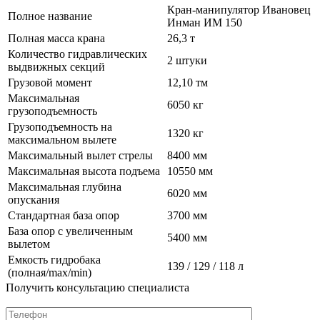
Кран-манипулятор Ивановец
Полное название
Инман ИМ 150
Полная масса крана
26,3 т
Количество гидравлических
2 штуки
выдвижных секций
Грузовой момент
12,10 тм
Максимальная
6050 кг
грузоподъемность
Грузоподъемность на
1320 кг
максимальном вылете
Максимальный вылет стрелы
8400 мм
Максимальная высота подъема
10550 мм
Максимальная глубина
6020 мм
опускания
Стандартная база опор
3700 мм
База опор с увеличенным
5400 мм
вылетом
Емкость гидробака
139 / 129 / 118 л
(полная/max/min)
Получить консультацию специалиста
+7 (812) 336-85-02