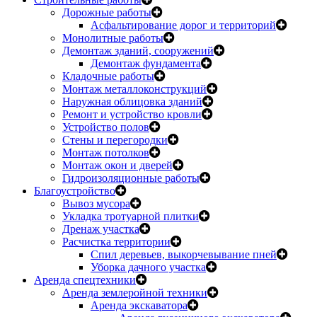
Дорожные работы
Асфальтирование дорог и территорий
Монолитные работы
Демонтаж зданий, сооружений
Демонтаж фундамента
Кладочные работы
Монтаж металлоконструкций
Наружная облицовка зданий
Ремонт и устройство кровли
Устройство полов
Стены и перегородки
Монтаж потолков
Монтаж окон и дверей
Гидроизоляционные работы
Благоустройство
Вывоз мусора
Укладка тротуарной плитки
Дренаж участка
Расчистка территории
Спил деревьев, выкорчевывание пней
Уборка дачного участка
Аренда спецтехники
Аренда землеройной техники
Аренда экскаватора