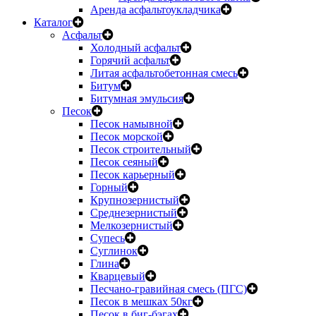
Аренда асфальтоукладчика
Каталог
Асфальт
Холодный асфальт
Горячий асфальт
Литая асфальтобетонная смесь
Битум
Битумная эмульсия
Песок
Песок намывной
Песок морской
Песок строительный
Песок сеяный
Песок карьерный
Горный
Крупнозернистый
Среднезернистый
Мелкозернистый
Супесь
Суглинок
Глина
Кварцевый
Песчано-гравийная смесь (ПГС)
Песок в мешках 50кг
Песок в биг-бэгах