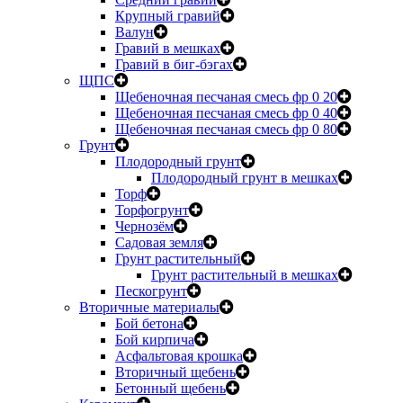
Крупный гравий
Валун
Гравий в мешках
Гравий в биг-бэгах
ЩПС
Щебеночная песчаная смесь фр 0 20
Щебеночная песчаная смесь фр 0 40
Щебеночная песчаная смесь фр 0 80
Грунт
Плодородный грунт
Плодородный грунт в мешках
Торф
Торфогрунт
Чернозём
Садовая земля
Грунт растительный
Грунт растительный в мешках
Пескогрунт
Вторичные материалы
Бой бетона
Бой кирпича
Асфальтовая крошка
Вторичный щебень
Бетонный щебень