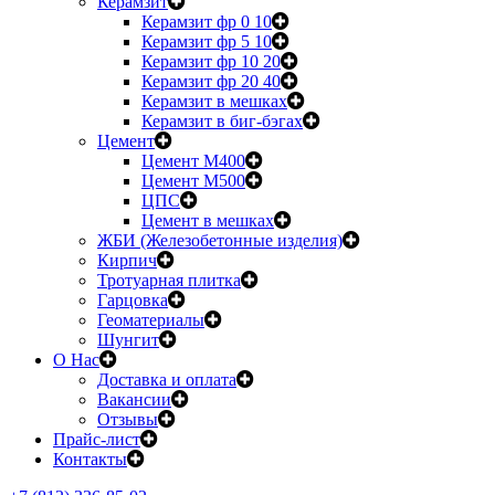
Керамзит
Керамзит фр 0 10
Керамзит фр 5 10
Керамзит фр 10 20
Керамзит фр 20 40
Керамзит в мешках
Керамзит в биг-бэгах
Цемент
Цемент М400
Цемент М500
ЦПС
Цемент в мешках
ЖБИ (Железобетонные изделия)
Кирпич
Тротуарная плитка
Гарцовка
Геоматериалы
Шунгит
О Нас
Доставка и оплата
Вакансии
Отзывы
Прайс-лист
Контакты