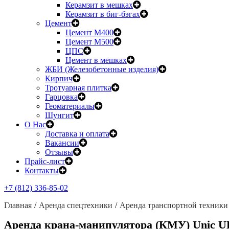
Керамзит в мешках
Керамзит в биг-бэгах
Цемент
Цемент М400
Цемент М500
ЦПС
Цемент в мешках
ЖБИ (Железобетонные изделия)
Кирпич
Тротуарная плитка
Гарцовка
Геоматериалы
Шунгит
О Нас
Доставка и оплата
Вакансии
Отзывы
Прайс-лист
Контакты
+7 (812) 336-85-02
Главная
Аренда спецтехники
Аренда транспортной техники
Аренда крана-манипулятора (КМУ) Unic U