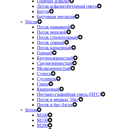
Горячий асфальт
Литая асфальтобетонная смесь
Битум
Битумная эмульсия
Песок
Песок намывной
Песок морской
Песок строительный
Песок сеяный
Песок карьерный
Горный
Крупнозернистый
Среднезернистый
Мелкозернистый
Супесь
Суглинок
Глина
Кварцевый
Песчано-гравийная смесь (ПГС)
Песок в мешках 50кг
Песок в биг-бэгах
Бетон
М100
М150
М200