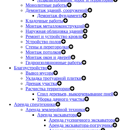
Монолитные работы
Демонтаж зданий, сооружений
Демонтаж фундамента
Кладочные работы
Монтаж металлоконструкций
Наружная облицовка зданий
Ремонт и устройство кровли
Устройство полов
Стены и перегородки
Монтаж потолков
Монтаж окон и дверей
Гидроизоляционные работы
Благоустройство
Вывоз мусора
Укладка тротуарной плитки
Дренаж участка
Расчистка территории
Спил деревьев, выкорчевывание пней
Уборка дачного участка
Аренда спецтехники
Аренда землеройной техники
Аренда экскаватора
Аренда гусеничного экскаватора
Аренда экскаватора-погрузчика