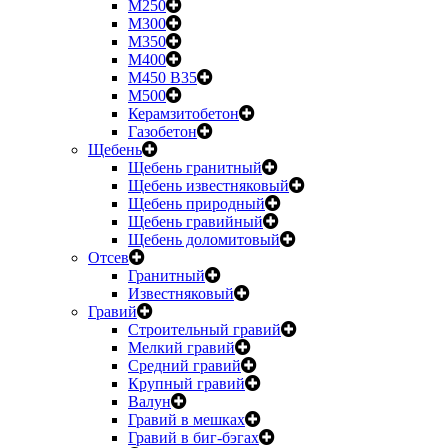
М250
М300
М350
М400
М450 B35
М500
Керамзитобетон
Газобетон
Щебень
Щебень гранитный
Щебень известняковый
Щебень природный
Щебень гравийный
Щебень доломитовый
Отсев
Гранитный
Известняковый
Гравий
Строительный гравий
Мелкий гравий
Средний гравий
Крупный гравий
Валун
Гравий в мешках
Гравий в биг-бэгах