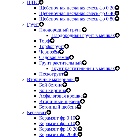
ЩПС
Щебеночная песчаная смесь фр 0 20
Щебеночная песчаная смесь фр 0 40
Щебеночная песчаная смесь фр 0 80
Грунт
Плодородный грунт
Плодородный грунт в мешках
Торф
Торфогрунт
Чернозём
Садовая земля
Грунт растительный
Грунт растительный в мешках
Пескогрунт
Вторичные материалы
Бой бетона
Бой кирпича
Асфальтовая крошка
Вторичный щебень
Бетонный щебень
Керамзит
Керамзит фр 0 10
Керамзит фр 5 10
Керамзит фр 10 20
Керамзит фр 20 40