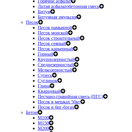
Горячий асфальт
Литая асфальтобетонная смесь
Битум
Битумная эмульсия
Песок
Песок намывной
Песок морской
Песок строительный
Песок сеяный
Песок карьерный
Горный
Крупнозернистый
Среднезернистый
Мелкозернистый
Супесь
Суглинок
Глина
Кварцевый
Песчано-гравийная смесь (ПГС)
Песок в мешках 50кг
Песок в биг-бэгах
Бетон
М100
М150
М200