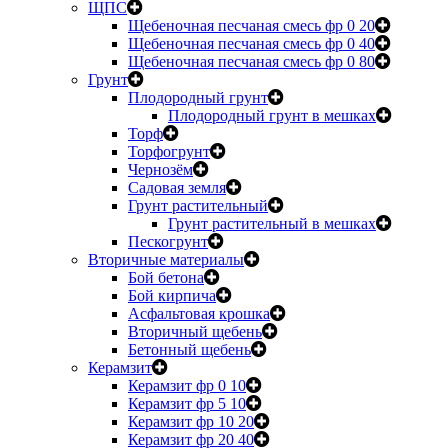
ЩПС
Щебеночная песчаная смесь фр 0 20
Щебеночная песчаная смесь фр 0 40
Щебеночная песчаная смесь фр 0 80
Грунт
Плодородный грунт
Плодородный грунт в мешках
Торф
Торфогрунт
Чернозём
Садовая земля
Грунт растительный
Грунт растительный в мешках
Пескогрунт
Вторичные материалы
Бой бетона
Бой кирпича
Асфальтовая крошка
Вторичный щебень
Бетонный щебень
Керамзит
Керамзит фр 0 10
Керамзит фр 5 10
Керамзит фр 10 20
Керамзит фр 20 40