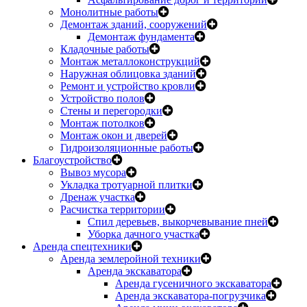
Монолитные работы
Демонтаж зданий, сооружений
Демонтаж фундамента
Кладочные работы
Монтаж металлоконструкций
Наружная облицовка зданий
Ремонт и устройство кровли
Устройство полов
Стены и перегородки
Монтаж потолков
Монтаж окон и дверей
Гидроизоляционные работы
Благоустройство
Вывоз мусора
Укладка тротуарной плитки
Дренаж участка
Расчистка территории
Спил деревьев, выкорчевывание пней
Уборка дачного участка
Аренда спецтехники
Аренда землеройной техники
Аренда экскаватора
Аренда гусеничного экскаватора
Аренда экскаватора-погрузчика