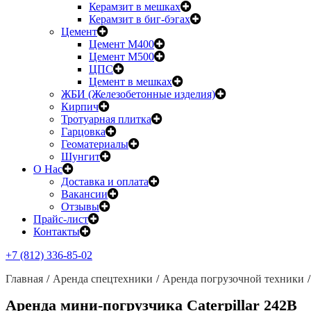
Керамзит в мешках
Керамзит в биг-бэгах
Цемент
Цемент М400
Цемент М500
ЦПС
Цемент в мешках
ЖБИ (Железобетонные изделия)
Кирпич
Тротуарная плитка
Гарцовка
Геоматериалы
Шунгит
О Нас
Доставка и оплата
Вакансии
Отзывы
Прайс-лист
Контакты
+7 (812) 336-85-02
Главная
Аренда спецтехники
Аренда погрузочной техники
Аренда мини-погрузчика Caterpillar 242В