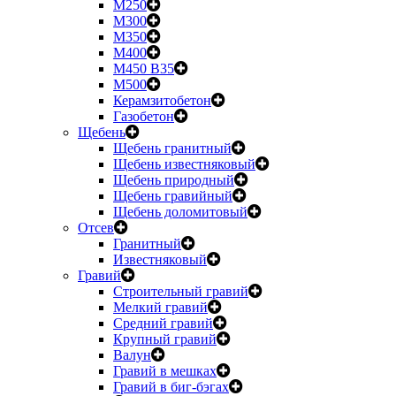
М250
М300
М350
М400
М450 B35
М500
Керамзитобетон
Газобетон
Щебень
Щебень гранитный
Щебень известняковый
Щебень природный
Щебень гравийный
Щебень доломитовый
Отсев
Гранитный
Известняковый
Гравий
Строительный гравий
Мелкий гравий
Средний гравий
Крупный гравий
Валун
Гравий в мешках
Гравий в биг-бэгах