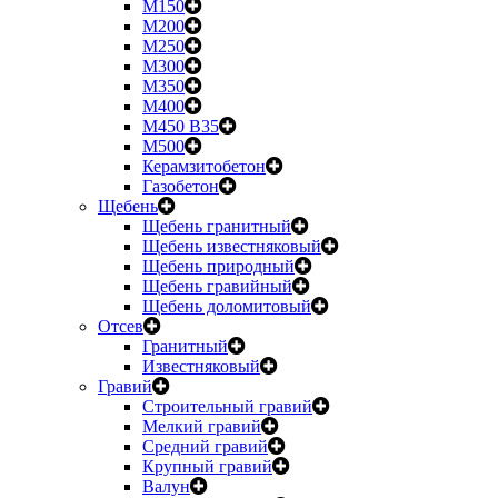
М150
М200
М250
М300
М350
М400
М450 B35
М500
Керамзитобетон
Газобетон
Щебень
Щебень гранитный
Щебень известняковый
Щебень природный
Щебень гравийный
Щебень доломитовый
Отсев
Гранитный
Известняковый
Гравий
Строительный гравий
Мелкий гравий
Средний гравий
Крупный гравий
Валун