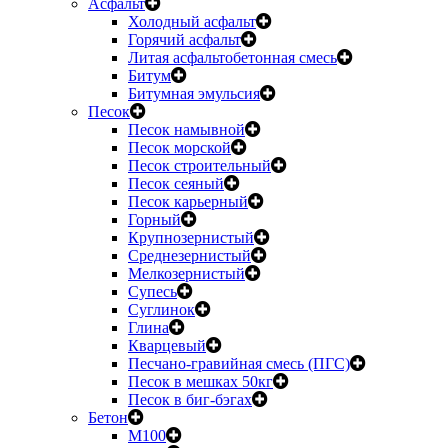
Асфальт
Холодный асфальт
Горячий асфальт
Литая асфальтобетонная смесь
Битум
Битумная эмульсия
Песок
Песок намывной
Песок морской
Песок строительный
Песок сеяный
Песок карьерный
Горный
Крупнозернистый
Среднезернистый
Мелкозернистый
Супесь
Суглинок
Глина
Кварцевый
Песчано-гравийная смесь (ПГС)
Песок в мешках 50кг
Песок в биг-бэгах
Бетон
М100