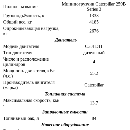
Минипогрузчик Caterpillar 259B
Полное название
Series 3
Грузоподъёмность, кг
1338
Общий вес, кг
4185
Опрокидывающая нагрузка,
2676
кг
Двигатель
Модель двигателя
C3.4 DIT
Тип двигателя
дизельный
Число и расположение
4
цилиндров
Мощность двигателя, кВт
55.2
(л.с.)
Производитель двигателя
Caterpillar
(марка)
Топливная система
Максимальная скорость, км/
13.7
ч
Заправочные емкости
Топливный бак, л
84
Навесное оборудование