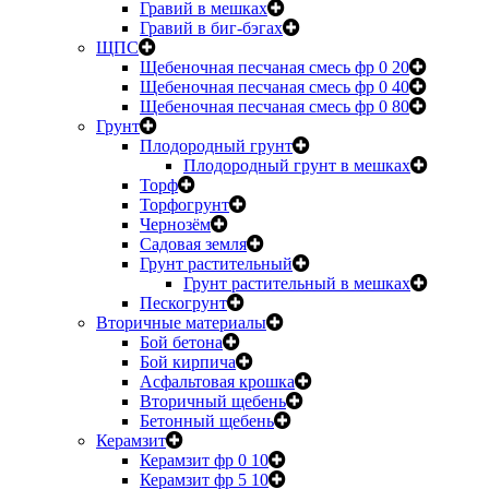
Гравий в мешках
Гравий в биг-бэгах
ЩПС
Щебеночная песчаная смесь фр 0 20
Щебеночная песчаная смесь фр 0 40
Щебеночная песчаная смесь фр 0 80
Грунт
Плодородный грунт
Плодородный грунт в мешках
Торф
Торфогрунт
Чернозём
Садовая земля
Грунт растительный
Грунт растительный в мешках
Пескогрунт
Вторичные материалы
Бой бетона
Бой кирпича
Асфальтовая крошка
Вторичный щебень
Бетонный щебень
Керамзит
Керамзит фр 0 10
Керамзит фр 5 10