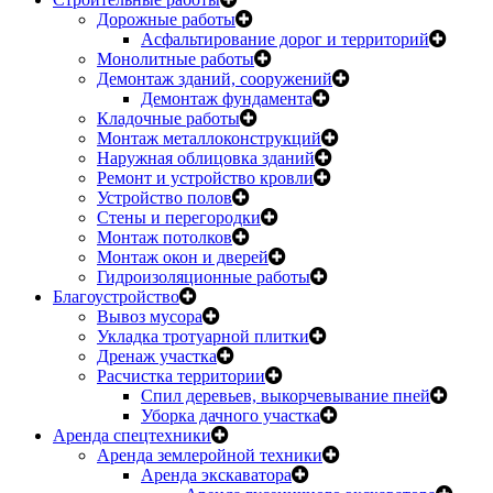
Дорожные работы
Асфальтирование дорог и территорий
Монолитные работы
Демонтаж зданий, сооружений
Демонтаж фундамента
Кладочные работы
Монтаж металлоконструкций
Наружная облицовка зданий
Ремонт и устройство кровли
Устройство полов
Стены и перегородки
Монтаж потолков
Монтаж окон и дверей
Гидроизоляционные работы
Благоустройство
Вывоз мусора
Укладка тротуарной плитки
Дренаж участка
Расчистка территории
Спил деревьев, выкорчевывание пней
Уборка дачного участка
Аренда спецтехники
Аренда землеройной техники
Аренда экскаватора