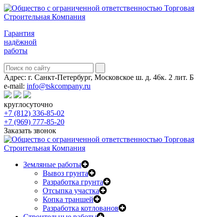
Гарантия
надёжной
работы
Адрес:
г. Санкт-Петербург, Московское ш. д. 46к. 2 лит. Б
e-mail:
info@tskcompany.ru
круглосуточно
+7 (812) 336-85-02
+7 (969) 777-85-20
Заказать звонок
Земляные работы
Вывоз грунта
Разработка грунта
Отсыпка участка
Копка траншей
Разработка котлованов
Строительные работы