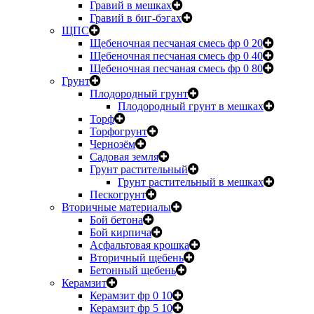
Гравий в мешках
Гравий в биг-бэгах
ЩПС
Щебеночная песчаная смесь фр 0 20
Щебеночная песчаная смесь фр 0 40
Щебеночная песчаная смесь фр 0 80
Грунт
Плодородный грунт
Плодородный грунт в мешках
Торф
Торфогрунт
Чернозём
Садовая земля
Грунт растительный
Грунт растительный в мешках
Пескогрунт
Вторичные материалы
Бой бетона
Бой кирпича
Асфальтовая крошка
Вторичный щебень
Бетонный щебень
Керамзит
Керамзит фр 0 10
Керамзит фр 5 10