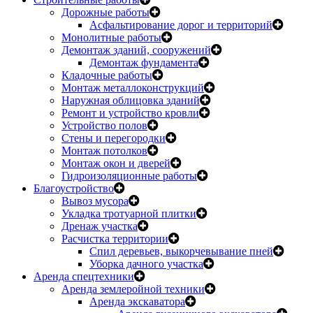
Дорожные работы
Асфальтирование дорог и территорий
Монолитные работы
Демонтаж зданий, сооружений
Демонтаж фундамента
Кладочные работы
Монтаж металлоконструкций
Наружная облицовка зданий
Ремонт и устройство кровли
Устройство полов
Стены и перегородки
Монтаж потолков
Монтаж окон и дверей
Гидроизоляционные работы
Благоустройство
Вывоз мусора
Укладка тротуарной плитки
Дренаж участка
Расчистка территории
Спил деревьев, выкорчевывание пней
Уборка дачного участка
Аренда спецтехники
Аренда землеройной техники
Аренда экскаватора