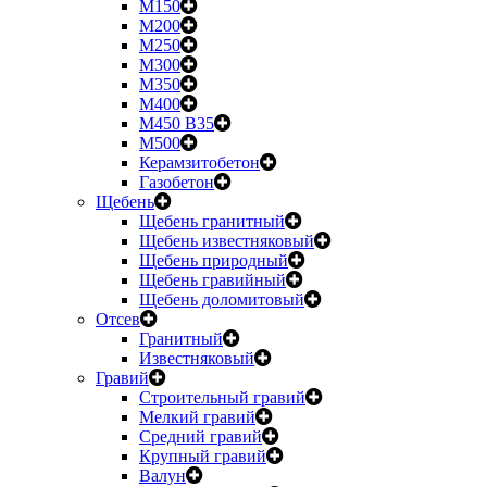
М150
М200
М250
М300
М350
М400
М450 B35
М500
Керамзитобетон
Газобетон
Щебень
Щебень гранитный
Щебень известняковый
Щебень природный
Щебень гравийный
Щебень доломитовый
Отсев
Гранитный
Известняковый
Гравий
Строительный гравий
Мелкий гравий
Средний гравий
Крупный гравий
Валун