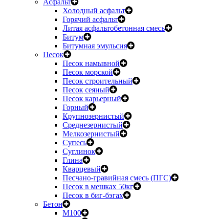
Асфальт
Холодный асфальт
Горячий асфальт
Литая асфальтобетонная смесь
Битум
Битумная эмульсия
Песок
Песок намывной
Песок морской
Песок строительный
Песок сеяный
Песок карьерный
Горный
Крупнозернистый
Среднезернистый
Мелкозернистый
Супесь
Суглинок
Глина
Кварцевый
Песчано-гравийная смесь (ПГС)
Песок в мешках 50кг
Песок в биг-бэгах
Бетон
М100