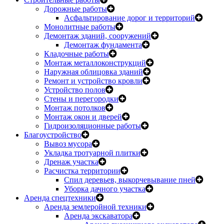
Дорожные работы
Асфальтирование дорог и территорий
Монолитные работы
Демонтаж зданий, сооружений
Демонтаж фундамента
Кладочные работы
Монтаж металлоконструкций
Наружная облицовка зданий
Ремонт и устройство кровли
Устройство полов
Стены и перегородки
Монтаж потолков
Монтаж окон и дверей
Гидроизоляционные работы
Благоустройство
Вывоз мусора
Укладка тротуарной плитки
Дренаж участка
Расчистка территории
Спил деревьев, выкорчевывание пней
Уборка дачного участка
Аренда спецтехники
Аренда землеройной техники
Аренда экскаватора