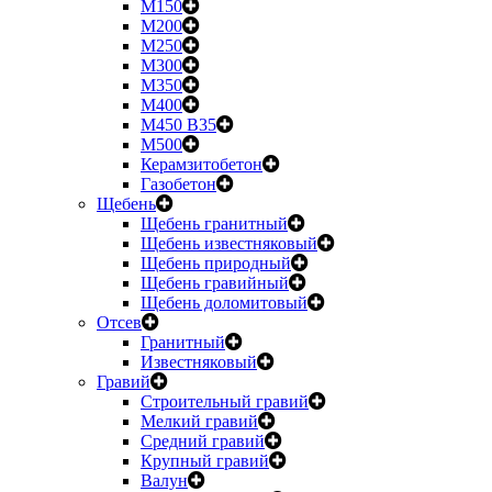
М150
М200
М250
М300
М350
М400
М450 B35
М500
Керамзитобетон
Газобетон
Щебень
Щебень гранитный
Щебень известняковый
Щебень природный
Щебень гравийный
Щебень доломитовый
Отсев
Гранитный
Известняковый
Гравий
Строительный гравий
Мелкий гравий
Средний гравий
Крупный гравий
Валун