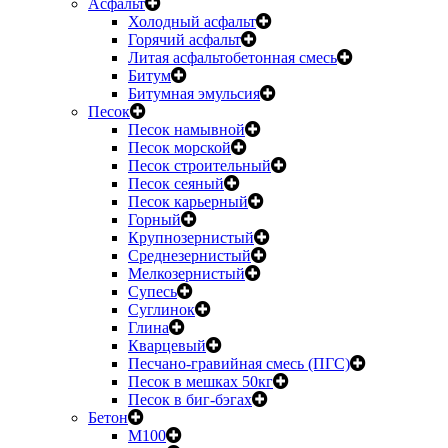
Асфальт
Холодный асфальт
Горячий асфальт
Литая асфальтобетонная смесь
Битум
Битумная эмульсия
Песок
Песок намывной
Песок морской
Песок строительный
Песок сеяный
Песок карьерный
Горный
Крупнозернистый
Среднезернистый
Мелкозернистый
Супесь
Суглинок
Глина
Кварцевый
Песчано-гравийная смесь (ПГС)
Песок в мешках 50кг
Песок в биг-бэгах
Бетон
М100