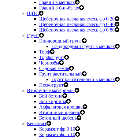
Гравий в мешках
Гравий в биг-бэгах
ЩПС
Щебеночная песчаная смесь фр 0 20
Щебеночная песчаная смесь фр 0 40
Щебеночная песчаная смесь фр 0 80
Грунт
Плодородный грунт
Плодородный грунт в мешках
Торф
Торфогрунт
Чернозём
Садовая земля
Грунт растительный
Грунт растительный в мешках
Пескогрунт
Вторичные материалы
Бой бетона
Бой кирпича
Асфальтовая крошка
Вторичный щебень
Бетонный щебень
Керамзит
Керамзит фр 0 10
Керамзит фр 5 10