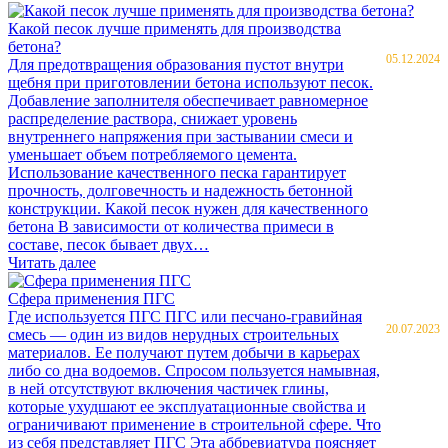
Какой песок лучше применять для производства
бетона?
05.12.2024
Для предотвращения образования пустот внутри
щебня при приготовлении бетона используют песок.
Добавление заполнителя обеспечивает равномерное
распределение раствора, снижает уровень
внутреннего напряжения при застывании смеси и
уменьшает объем потребляемого цемента.
Использование качественного песка гарантирует
прочность, долговечность и надежность бетонной
конструкции. Какой песок нужен для качественного
бетона В зависимости от количества примеси в
составе, песок бывает двух…
Читать далее
Сфера применения ПГС
Где используется ПГС ПГС или песчано-гравийная
20.07.2023
смесь — один из видов нерудных строительных
материалов. Ее получают путем добычи в карьерах
либо со дна водоемов. Спросом пользуется намывная,
в ней отсутствуют включения частичек глины,
которые ухудшают ее эксплуатационные свойства и
ограничивают применение в строительной сфере. Что
из себя представляет ПГС Эта аббревиатура поясняет