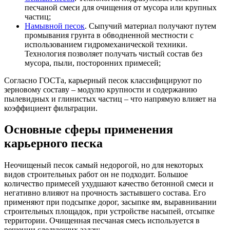
песчаной смеси для очищения от мусора или крупных
частиц;
Намывной песок
. Сыпучий материал получают путем
промывания грунта в обводненной местности с
использованием гидромеханической техники.
Технология позволяет получать чистый состав без
мусора, пыли, посторонних примесей;
Согласно ГОСТа, карьерный песок классифицируют по
зерновому составу – модулю крупности и содержанию
пылевидных и глинистых частиц – что напрямую влияет на
коэффициент фильтрации.
Основные сферы применения
карьерного песка
Неочищеный песок самый недорогой, но для некоторых
видов строительных работ он не подходит. Большое
количество примесей ухудшают качество бетонной смеси и
негативно влияют на прочность застывшего состава. Его
применяют при подсыпке дорог, засыпке ям, выравнивании
строительных площадок, при устройстве насыпей, отсыпке
территории. Очищенная песчаная смесь используется в
решении следующих задач: