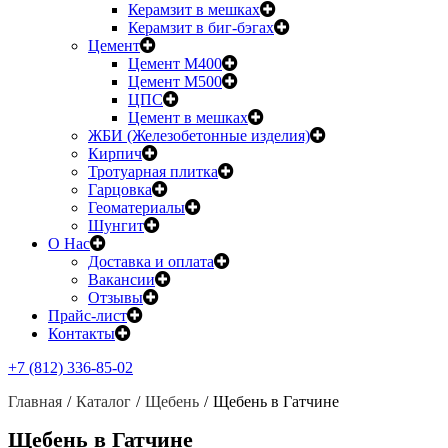
Керамзит в мешках
Керамзит в биг-бэгах
Цемент
Цемент М400
Цемент М500
ЦПС
Цемент в мешках
ЖБИ (Железобетонные изделия)
Кирпич
Тротуарная плитка
Гарцовка
Геоматериалы
Шунгит
О Нас
Доставка и оплата
Вакансии
Отзывы
Прайс-лист
Контакты
+7 (812) 336-85-02
Главная
Каталог
Щебень
Щебень в Гатчине
Щебень в Гатчине