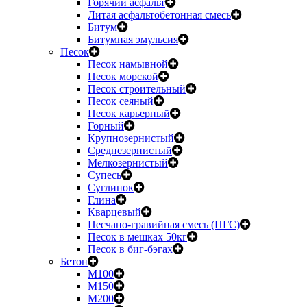
Горячий асфальт
Литая асфальтобетонная смесь
Битум
Битумная эмульсия
Песок
Песок намывной
Песок морской
Песок строительный
Песок сеяный
Песок карьерный
Горный
Крупнозернистый
Среднезернистый
Мелкозернистый
Супесь
Суглинок
Глина
Кварцевый
Песчано-гравийная смесь (ПГС)
Песок в мешках 50кг
Песок в биг-бэгах
Бетон
М100
М150
М200