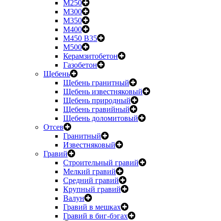
М250
М300
М350
М400
М450 B35
М500
Керамзитобетон
Газобетон
Щебень
Щебень гранитный
Щебень известняковый
Щебень природный
Щебень гравийный
Щебень доломитовый
Отсев
Гранитный
Известняковый
Гравий
Строительный гравий
Мелкий гравий
Средний гравий
Крупный гравий
Валун
Гравий в мешках
Гравий в биг-бэгах