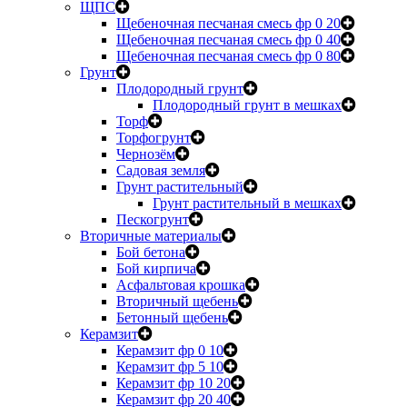
ЩПС
Щебеночная песчаная смесь фр 0 20
Щебеночная песчаная смесь фр 0 40
Щебеночная песчаная смесь фр 0 80
Грунт
Плодородный грунт
Плодородный грунт в мешках
Торф
Торфогрунт
Чернозём
Садовая земля
Грунт растительный
Грунт растительный в мешках
Пескогрунт
Вторичные материалы
Бой бетона
Бой кирпича
Асфальтовая крошка
Вторичный щебень
Бетонный щебень
Керамзит
Керамзит фр 0 10
Керамзит фр 5 10
Керамзит фр 10 20
Керамзит фр 20 40