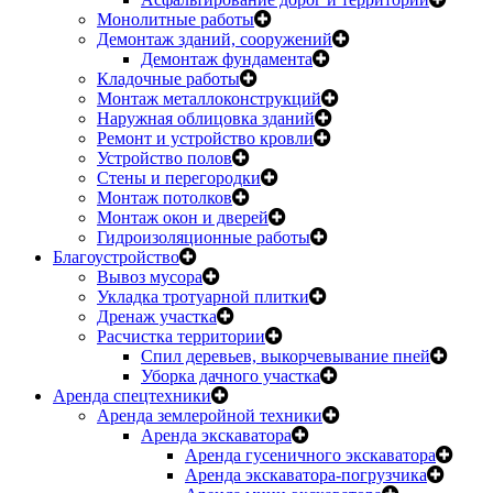
Монолитные работы
Демонтаж зданий, сооружений
Демонтаж фундамента
Кладочные работы
Монтаж металлоконструкций
Наружная облицовка зданий
Ремонт и устройство кровли
Устройство полов
Стены и перегородки
Монтаж потолков
Монтаж окон и дверей
Гидроизоляционные работы
Благоустройство
Вывоз мусора
Укладка тротуарной плитки
Дренаж участка
Расчистка территории
Спил деревьев, выкорчевывание пней
Уборка дачного участка
Аренда спецтехники
Аренда землеройной техники
Аренда экскаватора
Аренда гусеничного экскаватора
Аренда экскаватора-погрузчика