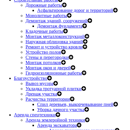
Дорожные работы
Асфальтирование дорог и территорий
Монолитные работы
Демонтаж зданий, сооружений
Демонтаж фундамента
Кладочные работы
Монтаж металлоконструкций
Наружная облицовка зданий
Ремонт и устройство кровли
Устройство полов
Стены и перегородки
Монтаж потолков
Монтаж окон и дверей
Гидроизоляционные работы
Благоустройство
Вывоз мусора
Укладка тротуарной плитки
Дренаж участка
Расчистка территории
Спил деревьев, выкорчевывание пней
Уборка дачного участка
Аренда спецтехники
Аренда землеройной техники
Аренда экскаватора