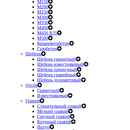
М150
М200
М250
М300
М350
М400
М450 B35
М500
Керамзитобетон
Газобетон
Щебень
Щебень гранитный
Щебень известняковый
Щебень природный
Щебень гравийный
Щебень доломитовый
Отсев
Гранитный
Известняковый
Гравий
Строительный гравий
Мелкий гравий
Средний гравий
Крупный гравий
Валун