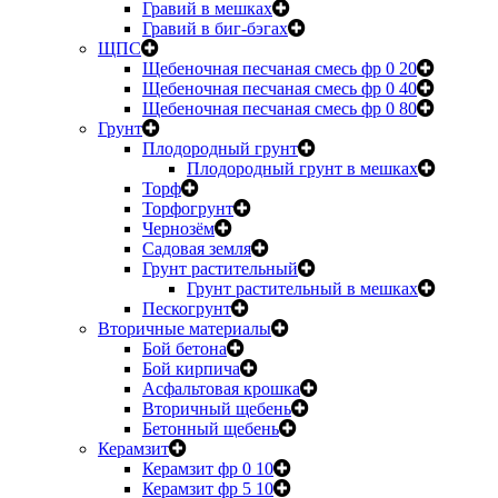
Гравий в мешках
Гравий в биг-бэгах
ЩПС
Щебеночная песчаная смесь фр 0 20
Щебеночная песчаная смесь фр 0 40
Щебеночная песчаная смесь фр 0 80
Грунт
Плодородный грунт
Плодородный грунт в мешках
Торф
Торфогрунт
Чернозём
Садовая земля
Грунт растительный
Грунт растительный в мешках
Пескогрунт
Вторичные материалы
Бой бетона
Бой кирпича
Асфальтовая крошка
Вторичный щебень
Бетонный щебень
Керамзит
Керамзит фр 0 10
Керамзит фр 5 10