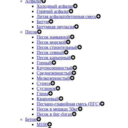
Асфальт
Холодный асфальт
Горячий асфальт
Литая асфальтобетонная смесь
Битум
Битумная эмульсия
Песок
Песок намывной
Песок морской
Песок строительный
Песок сеяный
Песок карьерный
Горный
Крупнозернистый
Среднезернистый
Мелкозернистый
Супесь
Суглинок
Глина
Кварцевый
Песчано-гравийная смесь (ПГС)
Песок в мешках 50кг
Песок в биг-бэгах
Бетон
М100